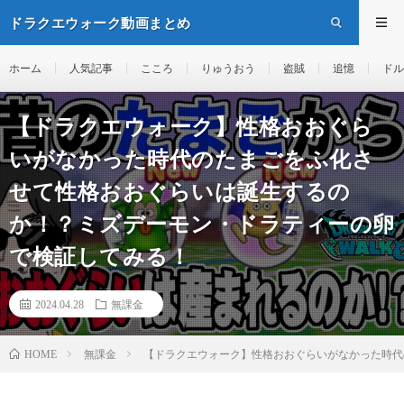
ドラクエウォーク動画まとめ
ホーム
人気記事
こころ
りゅうおう
盗賊
追憶
ドル
【ドラクエウォーク】性格おおぐら
いがなかった時代のたまごをふ化さ
せて性格おおぐらいは誕生するの
か！？ミズデーモン・ドラティーの卵
で検証してみる！
2024.04.28
無課金
無課金
【ドラクエウォーク】性格おおぐらいがなかった時代
HOME