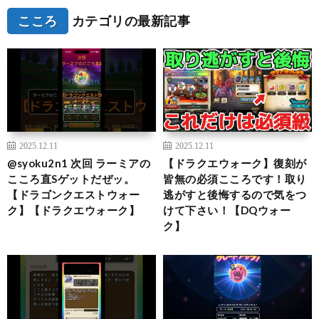
こころ
カテゴリの最新記事
2025.12.11
2025.12.11
@syoku2n1 次回 ラーミアの
【ドラクエウォーク】復刻が
こころ直Sゲットだぜッ。
皆無の必須こころです！取り
【ドラゴンクエストウォー
逃がすと後悔するので気をつ
ク】【ドラクエウォーク】
けて下さい！【DQウォー
ク】