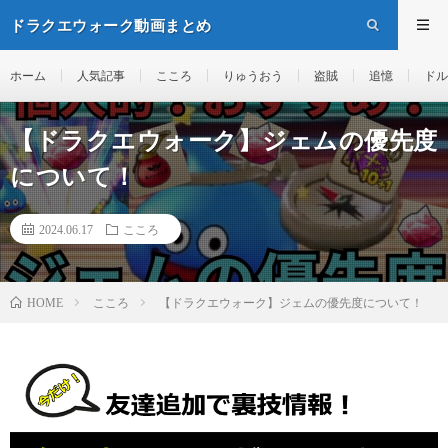
ドラクエウォーク動画まとめ
ホーム
人気記事
こころ
りゅうおう
盗賊
追憶
ドル
【ドラクエウォーク】ジェムの優先度
について！
2024.06.17
こころ
こころ
【ドラクエウォーク】ジェムの優先度について！
HOME