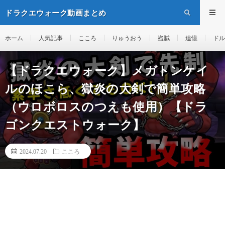
ドラクエウォーク動画まとめ
ホーム
人気記事
こころ
りゅうおう
盗賊
追憶
ドル
【ドラクエウォーク】メガトンケイ
ルのほこら、獄炎の大剣で簡単攻略
（ウロボロスのつえも使用）【ドラ
ゴンクエストウォーク】
2024.07.20
こころ