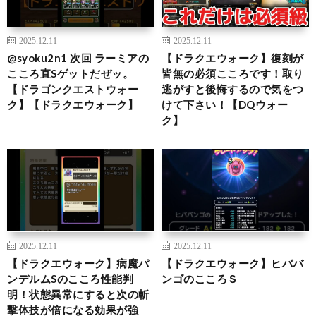
2025.12.11
2025.12.11
@syoku2n1 次回 ラーミアの
【ドラクエウォーク】復刻が
こころ直Sゲットだぜッ。
皆無の必須こころです！取り
【ドラゴンクエストウォー
逃がすと後悔するので気をつ
ク】【ドラクエウォーク】
けて下さい！【DQウォー
ク】
2025.12.11
2025.12.11
【ドラクエウォーク】病魔パ
【ドラクエウォーク】ヒババ
ンデルムSのこころ性能判
ンゴのこころＳ
明！状態異常にすると次の斬
撃体技が倍になる効果が強