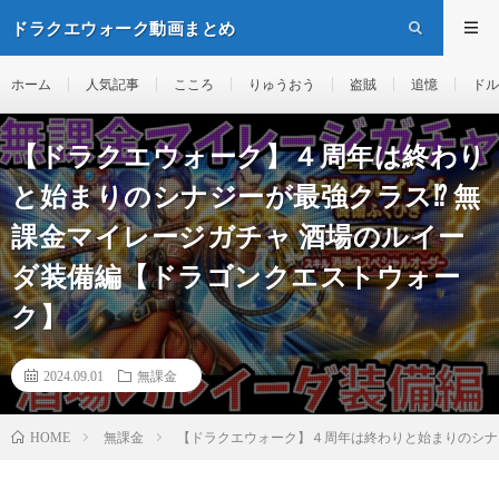
ドラクエウォーク動画まとめ
ホーム
人気記事
こころ
りゅうおう
盗賊
追憶
ドル
【ドラクエウォーク】４周年は終わり
と始まりのシナジーが最強クラス⁉︎ 無
課金マイレージガチャ 酒場のルイー
ダ装備編【ドラゴンクエストウォー
ク】
2024.09.01
無課金
無課金
【ドラクエウォーク】４周年は終わりと始まりのシナジ
HOME