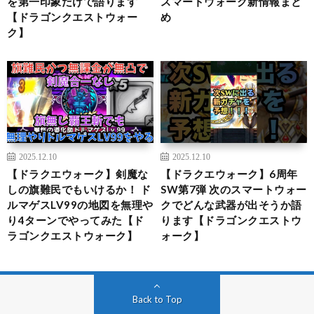
を第一印象だけで語ります
スマートウォーク新情報まと
【ドラゴンクエストウォー
め
ク】
2025.12.10
2025.12.10
【ドラクエウォーク】剣魔な
【ドラクエウォーク】6周年
しの旗難民でもいけるか！ ド
SW第7弾 次のスマートウォー
ルマゲスLV99の地図を無理や
クでどんな武器が出そうか語
り4ターンでやってみた【ド
ります【ドラゴンクエストウ
ラゴンクエストウォーク】
ォーク】
Back to Top