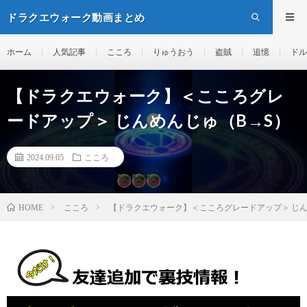
ドラクエウォーク動画まとめ
ホーム
人気記事
こころ
りゅうおう
盗賊
追憶
ドル
【ドラクエウォーク】＜こころグレ
ードアップ＞ じんめんじゅ（B→S）
2024.09.05
こころ
こころ
【ドラクエウォーク】＜こころグレードアップ＞ じん
HOME