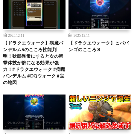
2025.12.11
2025.12.11
【ドラクエウォーク】病魔パ
【ドラクエウォーク】ヒババ
ンデルムSのこころ性能判
ンゴのこころＳ
明！状態異常にすると次の斬
撃体技が倍になる効果が強
力！#ドラクエウォーク #病魔
パンデルム #DQウォーク #宝
の地図