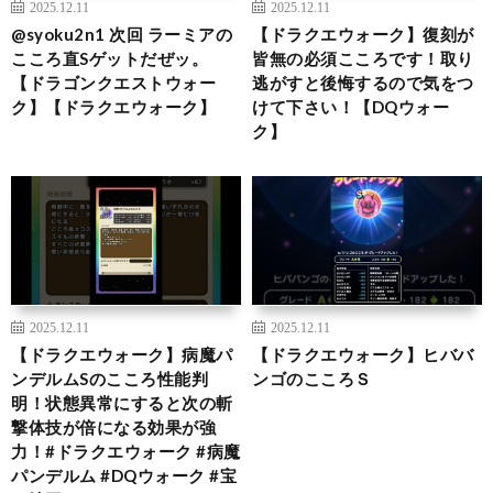
2025.12.11
2025.12.11
@syoku2n1 次回 ラーミアの
【ドラクエウォーク】復刻が
こころ直Sゲットだぜッ。
皆無の必須こころです！取り
【ドラゴンクエストウォー
逃がすと後悔するので気をつ
ク】【ドラクエウォーク】
けて下さい！【DQウォー
ク】
2025.12.11
2025.12.11
【ドラクエウォーク】病魔パ
【ドラクエウォーク】ヒババ
ンデルムSのこころ性能判
ンゴのこころＳ
明！状態異常にすると次の斬
撃体技が倍になる効果が強
力！#ドラクエウォーク #病魔
パンデルム #DQウォーク #宝