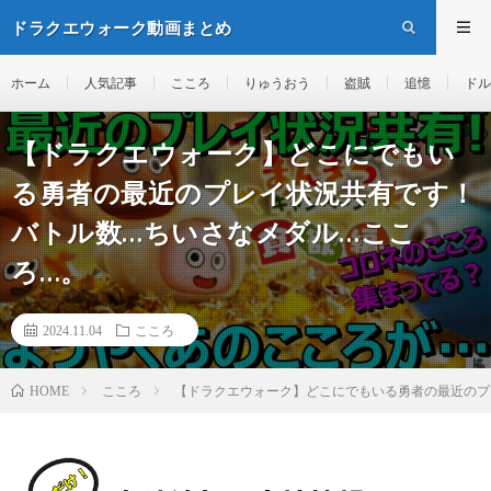
ドラクエウォーク動画まとめ
ホーム
人気記事
こころ
りゅうおう
盗賊
追憶
ドル
【ドラクエウォーク】どこにでもい
る勇者の最近のプレイ状況共有です！
バトル数…ちいさなメダル…ここ
ろ…。
2024.11.04
こころ
こころ
【ドラクエウォーク】どこにでもいる勇者の最近のプ
HOME