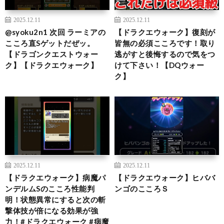
2025.12.11
2025.12.11
@syoku2n1 次回 ラーミアの
【ドラクエウォーク】復刻が
こころ直Sゲットだぜッ。
皆無の必須こころです！取り
【ドラゴンクエストウォー
逃がすと後悔するので気をつ
ク】【ドラクエウォーク】
けて下さい！【DQウォー
ク】
2025.12.11
2025.12.11
【ドラクエウォーク】病魔パ
【ドラクエウォーク】ヒババ
ンデルムSのこころ性能判
ンゴのこころＳ
明！状態異常にすると次の斬
撃体技が倍になる効果が強
力！#ドラクエウォーク #病魔