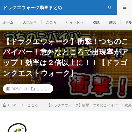
ドラクエウォーク動画まとめ
ホーム
人気記事
こころ
りゅうおう
盗賊
追憶
ドル
【ドラクエウォーク】衝撃！つちのこ
バイパー！意外なところで出現率がア
ップ！効率は２倍以上に！！【ドラゴ
ンクエストウォーク】
2025.01.11
こころ
こころ
【ドラクエウォーク】衝撃！つちのこバイパー！意外
HOME