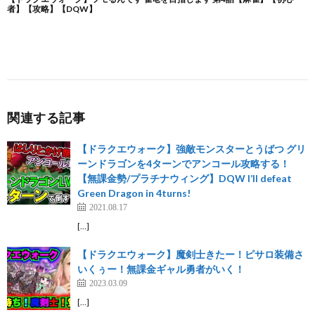
関連する記事
【ドラクエウォーク】強敵モンスターとうばつ グリ
ーンドラゴンを4ターンでアンコール攻略する！
【無課金勢/プラチナウィング】DQW I’ll defeat
Green Dragon in 4turns!
2021.08.17
[…]
【ドラクエウォーク】魔剣士きたー！ピサロ装備さ
いくぅー！無課金ギャル勇者がいく！
2023.03.09
[…]