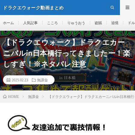
ドラクエウォーク動画まとめ
ホーム
人気記事
こころ
りゅうおう
盗賊
追憶
ドル
【ドラクエウォーク】ドラクエカー
ニバルin日本橋行ってきましたー！楽
しすぎ！※ネタバレ注意
2025.02.23
無課金
無課金
【ドラクエウォーク】ドラクエカーニバルin日本橋
HOME