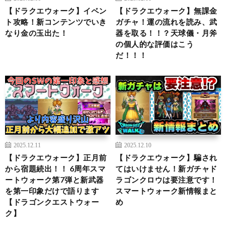
【ドラクエウォーク】イベン
【ドラクエウォーク】無課金
ト攻略！新コンテンツでいき
ガチャ！運の流れを読み、武
なり金の玉出た！
器を取る！！？天球儀・月斧
の個人的な評価はこう
だ！！！
2025.12.11
2025.12.10
【ドラクエウォーク】正月前
【ドラクエウォーク】騙され
から宿題続出！！ 6周年スマ
てはいけません！新ガチャド
ートウォーク第7弾と新武器
ラゴンクロウは要注意です！
を第一印象だけで語ります
スマートウォーク新情報まと
【ドラゴンクエストウォー
め
ク】