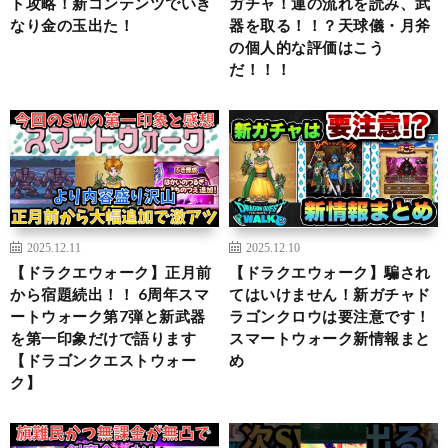
ト攻略！新コンテンツでいき
ガチャ！運の流れを読み、武
なり金の玉出た！
器を取る！！？天球儀・月斧
の個人的な評価はこう
だ！！！
2025.12.11
2025.12.10
【ドラクエウォーク】正月前
【ドラクエウォーク】騙され
から宿題続出！！ 6周年スマ
てはいけません！新ガチャド
ートウォーク第7弾と新武器
ラゴンクロウは要注意です！
を第一印象だけで語ります
スマートウォーク新情報まと
【ドラゴンクエストウォー
め
ク】