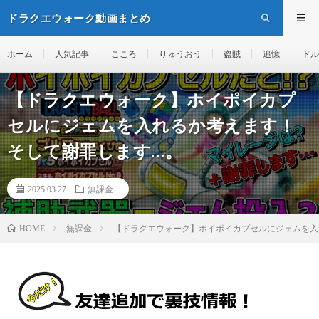
ドラクエウォーク動画まとめ
ホーム
人気記事
こころ
りゅうおう
盗賊
追憶
ドル
【ドラクエウォーク】ホイポイカプ
セルにジェムを入れるか考えます！
そして謝罪します…。
2025.03.27
無課金
無課金
【ドラクエウォーク】ホイポイカプセルにジェムを入
HOME