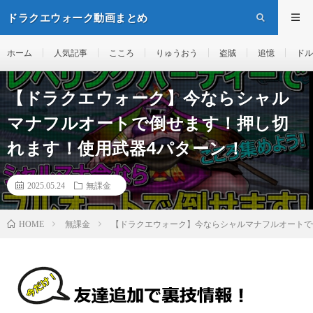
ドラクエウォーク動画まとめ
ホーム
人気記事
こころ
りゅうおう
盗賊
追憶
ドル
【ドラクエウォーク】今ならシャル
マナフルオートで倒せます！押し切
れます！使用武器4パターン！
2025.05.24
無課金
無課金
【ドラクエウォーク】今ならシャルマナフルオートで
HOME