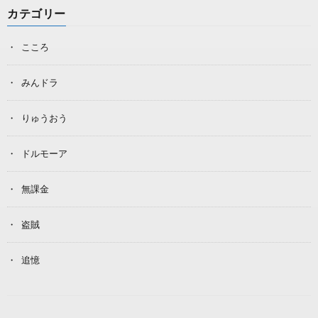
カテゴリー
こころ
みんドラ
りゅうおう
ドルモーア
無課金
盗賊
追憶