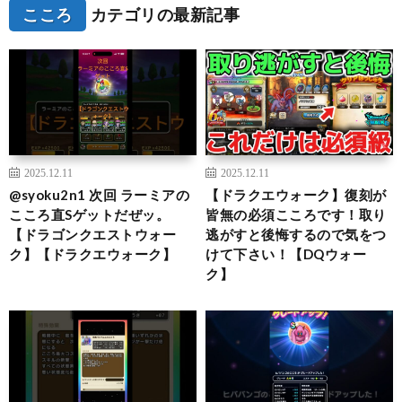
こころ
カテゴリの最新記事
2025.12.11
2025.12.11
@syoku2n1 次回 ラーミアの
【ドラクエウォーク】復刻が
こころ直Sゲットだぜッ。
皆無の必須こころです！取り
【ドラゴンクエストウォー
逃がすと後悔するので気をつ
ク】【ドラクエウォーク】
けて下さい！【DQウォー
ク】