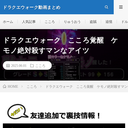
ドラクエウォーク動画まとめ
ホーム
人気記事
こころ
りゅうおう
盗賊
追憶
ドル
ドラクエウォーク こころ覚醒 ケ
モノ絶対殺すマンなアイツ
2025.06.01
こころ
こころ
ドラクエウォーク こころ覚醒 ケモノ絶対殺すマン
HOME