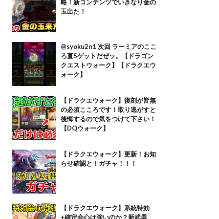
略！新コンテンツでいきなり金の
玉出た！
@syoku2n1 次回 ラーミアのここ
ろ直Sゲットだぜッ。【ドラゴン
クエストウォーク】【ドラクエウ
ォーク】
【ドラクエウォーク】復刻が皆無
の必須こころです！取り逃がすと
後悔するので気をつけて下さい！
【DQウォーク】
【ドラクエウォーク】更新！お知
らせ確認と！ガチャ！！！
【ドラクエウォーク】系統特効
+確定会心は強いのか？新武器