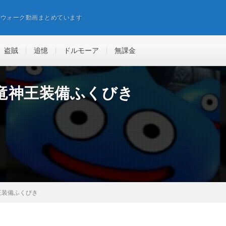
エウォーク動画まとめています
盗賊
追憶
ドルモーア
無課金
竜神王装備ふくびき
王装備ふくびき