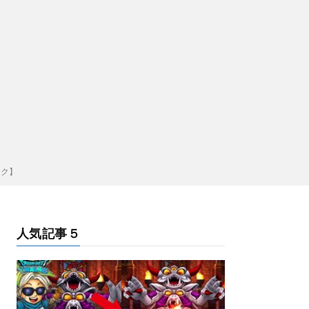
ーク】
人気記事５