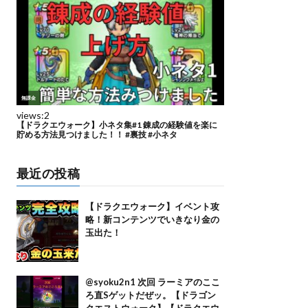
最近の投稿
【ドラクエウォーク】イベント攻
略！新コンテンツでいきなり金の
玉出た！
@syoku2n1 次回 ラーミアのここ
ろ直Sゲットだぜッ。【ドラゴン
クエストウォーク】【ドラクエウ