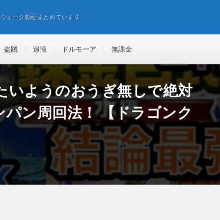
エウォーク動画まとめています
盗賊
追憶
ドルモーア
無課金
たいようのおうぎ無しで絶対
ンパン周回法！ 【ドラゴンク