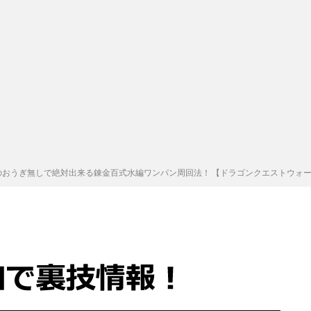
のおうぎ無しで絶対出来る錬金百式水編ワンパン周回法！ 【ドラゴンクエストウォ