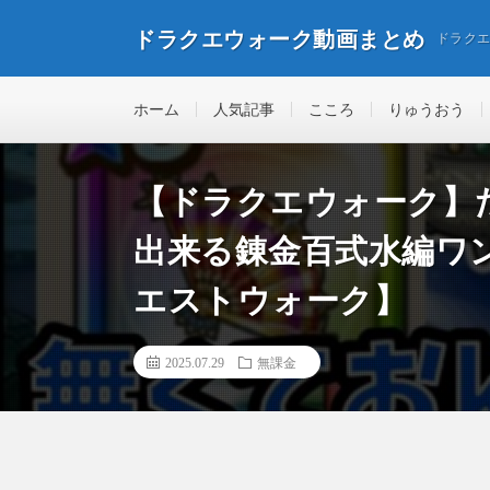
ドラクエウォーク動画まとめ
ドラク
ホーム
人気記事
こころ
りゅうおう
【ドラクエウォーク】
出来る錬金百式水編ワ
エストウォーク】
2025.07.29
無課金