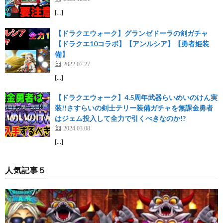
[…]
【ドラクエウォーク】グランゼドーラの剣ガチャ
【ドラクエ10コラボ】【アンルシア】【勇者姫装
備】
2022.07.27
[…]
【ドラクエウォーク】4.5周年武器らいめいのけん実
装!!さすらいの剣士テリー装備ガチャを無課金勇者
はジェム投入して全力で引くべきなのか!?
2024.03.08
[…]
人気記事５