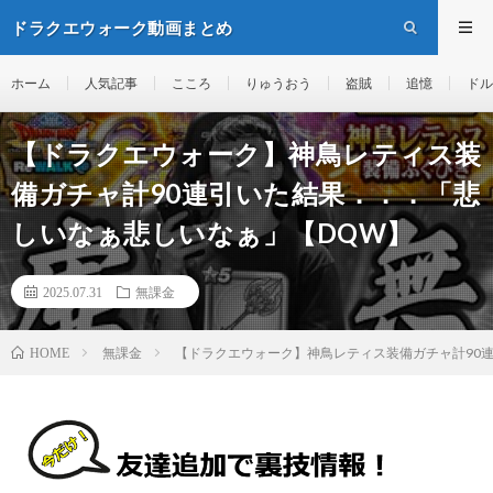
ドラクエウォーク動画まとめ
ホーム
人気記事
こころ
りゅうおう
盗賊
追憶
ドル
【ドラクエウォーク】神鳥レティス装
備ガチャ計90連引いた結果．．．「悲
しいなぁ悲しいなぁ」【DQW】
2025.07.31
無課金
無課金
【ドラクエウォーク】神鳥レティス装備ガチャ計90
HOME