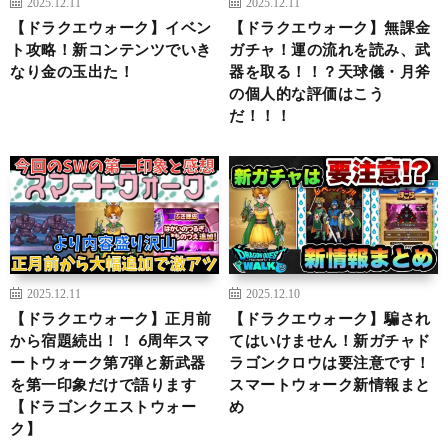
2025.12.11
2025.12.11
【ドラクエウォーク】イベン
【ドラクエウォーク】無課金
ト攻略！新コンテンツでいき
ガチャ！運の流れを読み、武
なり金の玉出た！
器を取る！！？天球儀・月斧
の個人的な評価はこう
だ！！！
2025.12.11
2025.12.10
【ドラクエウォーク】正月前
【ドラクエウォーク】騙され
から宿題続出！！ 6周年スマ
てはいけません！新ガチャド
ートウォーク第7弾と新武器
ラゴンクロウは要注意です！
を第一印象だけで語ります
スマートウォーク新情報まと
【ドラゴンクエストウォー
め
ク】