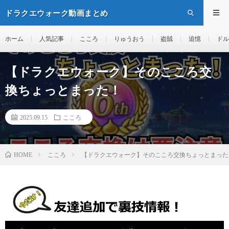
ドラクエウォーク動画まとめ
ホーム
人気記事
こころ
りゅうおう
盗賊
追憶
ドル
【ドラクエウォーク】そのこころ交
換ちょっとまった！
2025.09.15
こころ
こころ
【ドラクエウォーク】そのこころ交換ちょっとまった
HOME