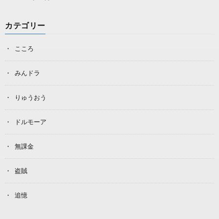
カテゴリー
こころ
みんドラ
りゅうおう
ドルモーア
無課金
盗賊
追憶