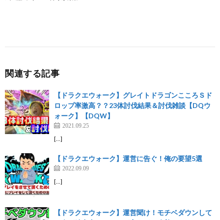
関連する記事
【ドラクエウォーク】グレイトドラゴンこころＳド
ロップ率激高？？23体討伐結果＆討伐雑談【DQウ
ォーク】【DQW】
2021.09.25
[…]
【ドラクエウォーク】運営に告ぐ！俺の要望5選
2022.09.09
[…]
【ドラクエウォーク】運営聞け！モチベダウンして