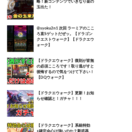
略！新コンテンツでいきなり金の
玉出た！
@syoku2n1 次回 ラーミアのここ
ろ直Sゲットだぜッ。【ドラゴン
クエストウォーク】【ドラクエウ
ォーク】
【ドラクエウォーク】復刻が皆無
の必須こころです！取り逃がすと
後悔するので気をつけて下さい！
【DQウォーク】
【ドラクエウォーク】更新！お知
らせ確認と！ガチャ！！！
【ドラクエウォーク】系統特効
+確定会心は強いのか？新武器