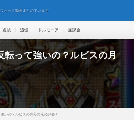
エウォーク動画まとめています
盗賊
追憶
ドルモーア
無課金
反転って強いの？ルビスの月
て強いの？ルビスの月斧の俺の評価！