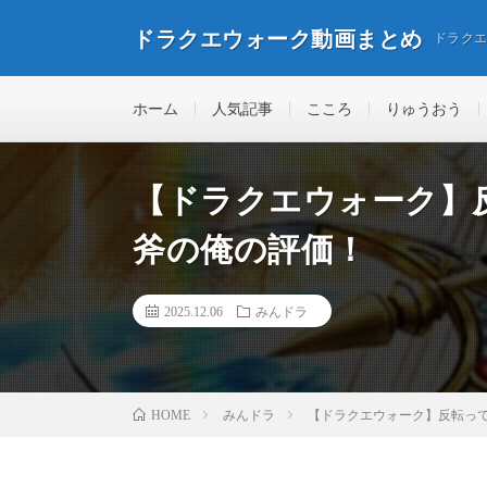
ドラクエウォーク動画まとめ
ドラク
ホーム
人気記事
こころ
りゅうおう
【ドラクエウォーク】
斧の俺の評価！
2025.12.06
みんドラ
みんドラ
【ドラクエウォーク】反転っ
HOME