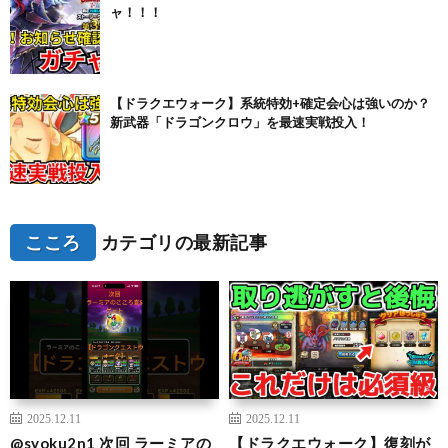
ャ！！！
【ドラクエウォーク】系統特効+確定会心は強いのか？
新武器「ドラゴンクロウ」を最速実戦投入！
こころ
カテゴリの最新記事
2025.12.11
2025.12.11
@syoku2n1 次回 ラーミアの
【ドラクエウォーク】復刻が