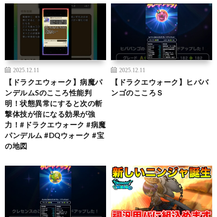
2025.12.11
2025.12.11
【ドラクエウォーク】病魔パ
【ドラクエウォーク】ヒババ
ンデルムSのこころ性能判
ンゴのこころＳ
明！状態異常にすると次の斬
撃体技が倍になる効果が強
力！#ドラクエウォーク #病魔
パンデルム #DQウォーク #宝
の地図