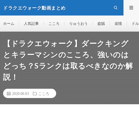
ドラクエウォーク動画まとめ
ホーム
人気記事
こころ
りゅうおう
盗賊
追憶
ドル
【ドラクエウォーク】ダークキング
とキラーマシンのこころ、強いのは
どっち？Sランクは取るべきなのか解
説！
2020.06.03
こころ