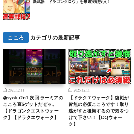
新武器「ドラゴンクロウ」を最速実戦投入！
こころ
カテゴリの最新記事
2025.12.11
2025.12.11
@syoku2n1 次回 ラーミアの
【ドラクエウォーク】復刻が
こころ直Sゲットだぜッ。
皆無の必須こころです！取り
【ドラゴンクエストウォー
逃がすと後悔するので気をつ
ク】【ドラクエウォーク】
けて下さい！【DQウォー
ク】