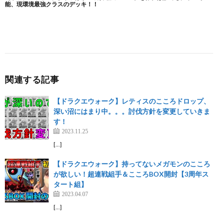
関連する記事
【ドラクエウォーク】レティスのこころドロップ、
深い沼にはまり中。。。討伐方針を変更していきま
す！
2023.11.25
[…]
【ドラクエウォーク】持ってないメガモンのこころ
が欲しい！超連戦組手＆こころBOX開封【3周年ス
タート組】
2023.04.07
[…]