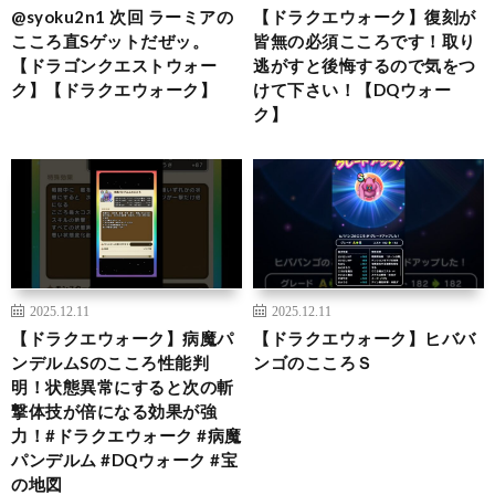
@syoku2n1 次回 ラーミアの
【ドラクエウォーク】復刻が
こころ直Sゲットだぜッ。
皆無の必須こころです！取り
【ドラゴンクエストウォー
逃がすと後悔するので気をつ
ク】【ドラクエウォーク】
けて下さい！【DQウォー
ク】
2025.12.11
2025.12.11
【ドラクエウォーク】病魔パ
【ドラクエウォーク】ヒババ
ンデルムSのこころ性能判
ンゴのこころＳ
明！状態異常にすると次の斬
撃体技が倍になる効果が強
力！#ドラクエウォーク #病魔
パンデルム #DQウォーク #宝
の地図