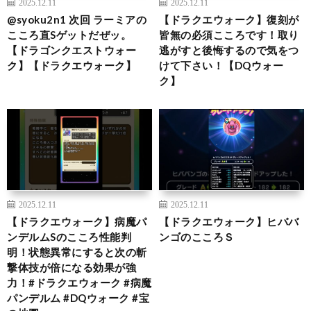
2025.12.11
2025.12.11
@syoku2n1 次回 ラーミアの
【ドラクエウォーク】復刻が
こころ直Sゲットだぜッ。
皆無の必須こころです！取り
【ドラゴンクエストウォー
逃がすと後悔するので気をつ
ク】【ドラクエウォーク】
けて下さい！【DQウォー
ク】
2025.12.11
2025.12.11
【ドラクエウォーク】病魔パ
【ドラクエウォーク】ヒババ
ンデルムSのこころ性能判
ンゴのこころＳ
明！状態異常にすると次の斬
撃体技が倍になる効果が強
力！#ドラクエウォーク #病魔
パンデルム #DQウォーク #宝