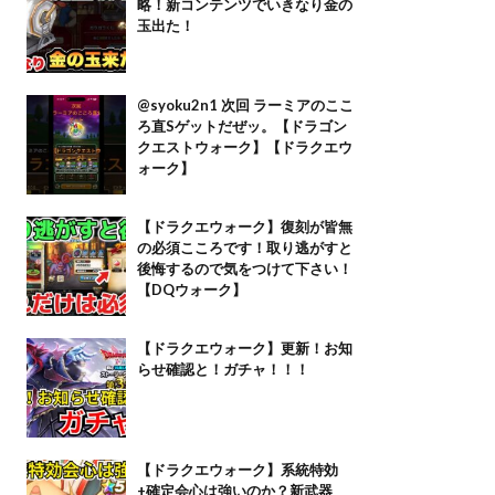
略！新コンテンツでいきなり金の
玉出た！
@syoku2n1 次回 ラーミアのここ
ろ直Sゲットだぜッ。【ドラゴン
クエストウォーク】【ドラクエウ
ォーク】
【ドラクエウォーク】復刻が皆無
の必須こころです！取り逃がすと
後悔するので気をつけて下さい！
【DQウォーク】
【ドラクエウォーク】更新！お知
らせ確認と！ガチャ！！！
【ドラクエウォーク】系統特効
+確定会心は強いのか？新武器