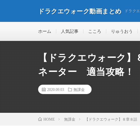
ドラクエウォーク動画まとめ
ドラク
ホーム
人気記事
こころ
りゅうおう
【ドラクエウォーク】
ネーター 適当攻略！
2020.09.03
無課金
無課金
【ドラクエウォーク】８章８話
HOME