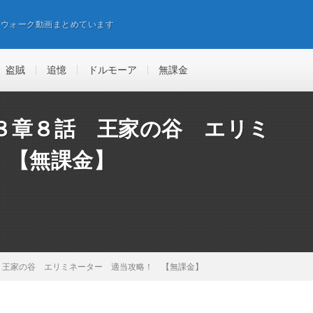
エウォーク動画まとめています
盗賊
追憶
ドルモーア
無課金
８章８話 王家の谷 エリミ
 【無課金】
 王家の谷 エリミネーター 適当攻略！ 【無課金】