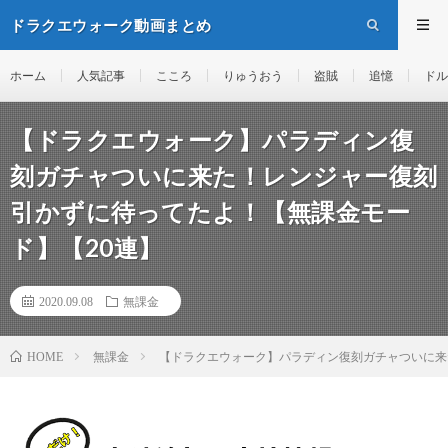
ドラクエウォーク動画まとめ
ホーム
人気記事
こころ
りゅうおう
盗賊
追憶
ドル
【ドラクエウォーク】パラディン復
刻ガチャついに来た！レンジャー復刻
引かずに待ってたよ！【無課金モー
ド】【20連】
2020.09.08
無課金
無課金
【ドラクエウォーク】パラディン復刻ガチャついに
HOME