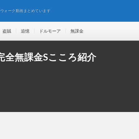
エウォーク動画まとめています
盗賊
追憶
ドルモーア
無課金
完全無課金Sこころ紹介