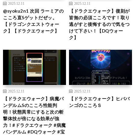
2025.12.11
2025.12.11
@syoku2n1 次回 ラーミアの
【ドラクエウォーク】復刻が
こころ直Sゲットだぜッ。
皆無の必須こころです！取り
【ドラゴンクエストウォー
逃がすと後悔するので気をつ
ク】【ドラクエウォーク】
けて下さい！【DQウォー
ク】
2025.12.11
2025.12.11
【ドラクエウォーク】病魔パ
【ドラクエウォーク】ヒババ
ンデルムSのこころ性能判
ンゴのこころＳ
明！状態異常にすると次の斬
撃体技が倍になる効果が強
力！#ドラクエウォーク #病魔
パンデルム #DQウォーク #宝