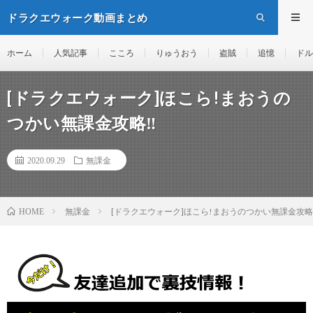
ドラクエウォーク動画まとめ
ホーム
人気記事
こころ
りゅうおう
盗賊
追憶
ドル
[ドラクエウォーク]ほこら!まおうの
つかい無課金攻略‼︎
2020.09.29
無課金
無課金
[ドラクエウォーク]ほこら!まおうのつかい無課金攻略‼
HOME