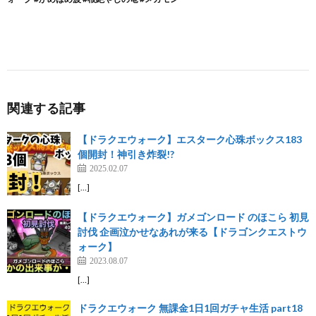
関連する記事
【ドラクエウォーク】エスターク心珠ボックス183
個開封！神引き炸裂!?
2025.02.07
[…]
【ドラクエウォーク】ガメゴンロード のほこら 初見
討伐 企画泣かせなあれが来る【ドラゴンクエストウ
ォーク】
2023.08.07
[…]
ドラクエウォーク 無課金1日1回ガチャ生活 part18