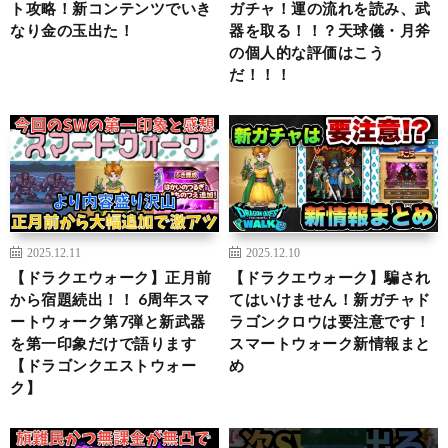
ト攻略！新コンテンツでいき
ガチャ！運の流れを読み、武
なり金の玉出た！
器を取る！！？天球儀・月斧
の個人的な評価はこう
だ！！！
2025.12.11
2025.12.10
【ドラクエウォーク】正月前
【ドラクエウォーク】騙され
から宿題続出！！ 6周年スマ
てはいけません！新ガチャド
ートウォーク第7弾と新武器
ラゴンクロウは要注意です！
を第一印象だけで語ります
スマートウォーク新情報まと
【ドラゴンクエストウォー
め
ク】