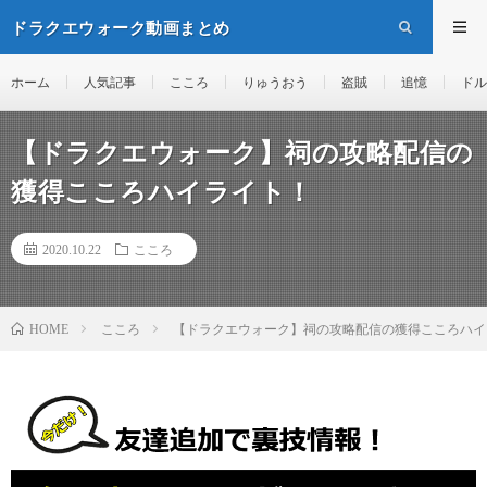
ドラクエウォーク動画まとめ
ホーム
人気記事
こころ
りゅうおう
盗賊
追憶
ドル
【ドラクエウォーク】祠の攻略配信の
獲得こころハイライト！
2020.10.22
こころ
こころ
【ドラクエウォーク】祠の攻略配信の獲得こころハイ
HOME