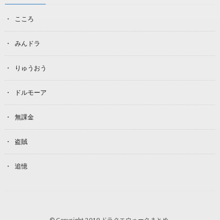
こころ
みんドラ
りゅうおう
ドルモーア
無課金
盗賊
追憶
© Copyright 2019
ドラクエウォークまとめ
.