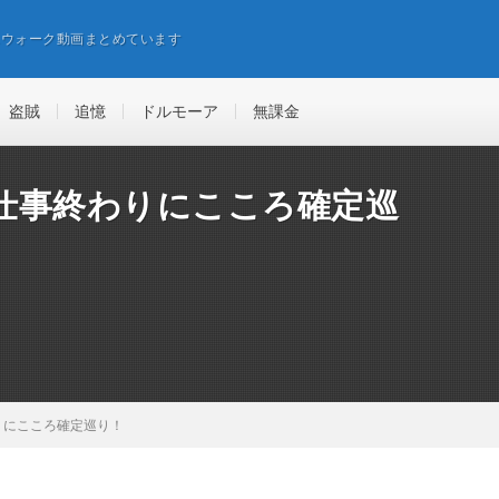
エウォーク動画まとめています
盗賊
追憶
ドルモーア
無課金
仕事終わりにこころ確定巡
りにこころ確定巡り！