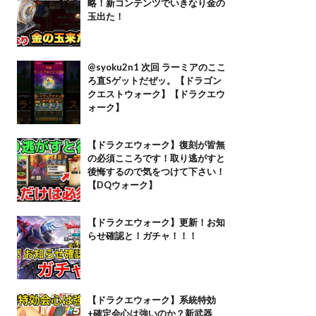
略！新コンテンツでいきなり金の
玉出た！
@syoku2n1 次回 ラーミアのここ
ろ直Sゲットだぜッ。【ドラゴン
クエストウォーク】【ドラクエウ
ォーク】
【ドラクエウォーク】復刻が皆無
の必須こころです！取り逃がすと
後悔するので気をつけて下さい！
【DQウォーク】
【ドラクエウォーク】更新！お知
らせ確認と！ガチャ！！！
【ドラクエウォーク】系統特効
+確定会心は強いのか？新武器