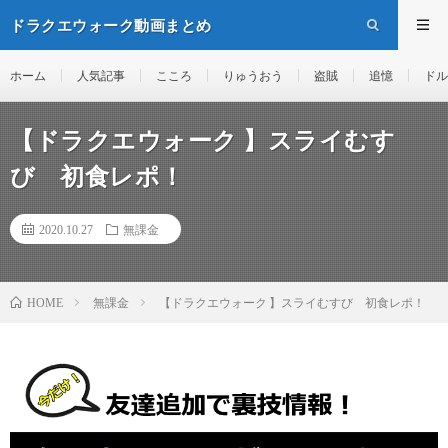
ドラクエウォーク動画まとめ
ホーム
人気記事
こころ
りゅうおう
盗賊
追憶
ドル
【ドラクエウォーク 】スライむす
び 初食レポ！
2020.10.27
無課金
無課金
【ドラクエウォーク 】スライむすび 初食レポ！
HOME