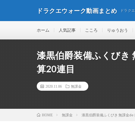
ドラクエウォーク動画まとめ
ドラク
ホーム
人気記事
こころ
りゅうおう
漆黒伯爵装備ふくびき 
算20連目
2020.11.06
無課金
無課金
漆黒伯爵装備ふくびき 無課金de
HOME