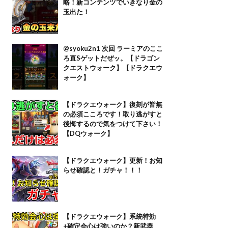
略！新コンテンツでいきなり金の
玉出た！
@syoku2n1 次回 ラーミアのここ
ろ直Sゲットだぜッ。【ドラゴン
クエストウォーク】【ドラクエウ
ォーク】
【ドラクエウォーク】復刻が皆無
の必須こころです！取り逃がすと
後悔するので気をつけて下さい！
【DQウォーク】
【ドラクエウォーク】更新！お知
らせ確認と！ガチャ！！！
【ドラクエウォーク】系統特効
+確定会心は強いのか？新武器