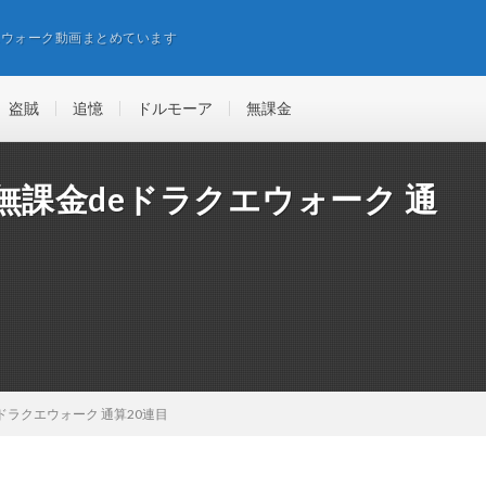
エウォーク動画まとめています
盗賊
追憶
ドルモーア
無課金
無課金deドラクエウォーク 通
ドラクエウォーク 通算20連目