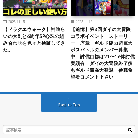
2025.11.15
2025.11.12
【ドラクエウォーク】神喰ら
【追憶】第3回ダイの大冒険
いの大剣と6周年SP心珠の組
コラボイベント ストーリ
み合わせを色々と検証してき
ー 序章 ギルド協力超巨大
た。
ボスバトルのメンバー募集
中 討伐目標は21〜16体討伐
実績有 ダイの大冒険終了後
もギルド滞在大歓迎 参戦希
望者コメント下さい
Back to Top