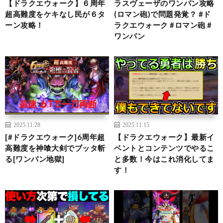
【ドラクエウォーク】６周年
ラスヴェーザのワンパン攻略
超高難度をケキなし民が６タ
(ロマン砲)で問題発覚？ #ド
ーン攻略！
ラクエウォーク #ロマン砲 #
ワンパン
2025.11.28
2025.11.15
[#ドラクエウォーク]6周年超
【ドラクエウォーク】最新イ
高難度を神喰大剣でブッタ斬
ベントとコンテンツでやるこ
る[ワンパン地獄]
と多数！今はこれ消化してま
す！