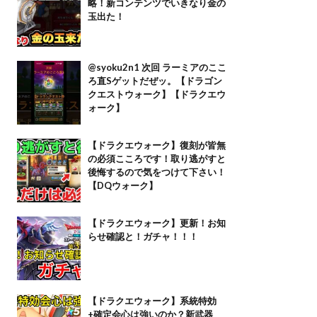
略！新コンテンツでいきなり金の
玉出た！
@syoku2n1 次回 ラーミアのここ
ろ直Sゲットだぜッ。【ドラゴン
クエストウォーク】【ドラクエウ
ォーク】
【ドラクエウォーク】復刻が皆無
の必須こころです！取り逃がすと
後悔するので気をつけて下さい！
【DQウォーク】
【ドラクエウォーク】更新！お知
らせ確認と！ガチャ！！！
【ドラクエウォーク】系統特効
+確定会心は強いのか？新武器