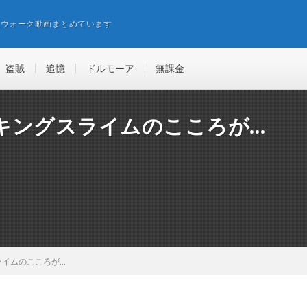
エウォーク動画まとめています
盗賊
追憶
ドルモーア
無課金
キングスライムのこころが…
ムのこころが...