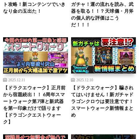
ト攻略！新コンテンツでいき
ガチャ！運の流れを読み、武
なり金の玉出た！
器を取る！！？天球儀・月斧
の個人的な評価はこう
だ！！！
2025.12.11
2025.12.10
【ドラクエウォーク】正月前
【ドラクエウォーク】騙され
から宿題続出！！ 6周年スマ
てはいけません！新ガチャド
ートウォーク第7弾と新武器
ラゴンクロウは要注意です！
を第一印象だけで語ります
スマートウォーク新情報まと
【ドラゴンクエストウォー
め
ク】