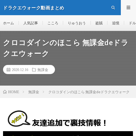
ドラクエウォーク動画まとめ
ホーム
人気記事
こころ
りゅうおう
盗賊
追憶
ドル
クロコダインのほこら 無課金deドラ
クエウォーク
2020.12.16
無課金
無課金
クロコダインのほこら 無課金deドラクエウォーク
HOME