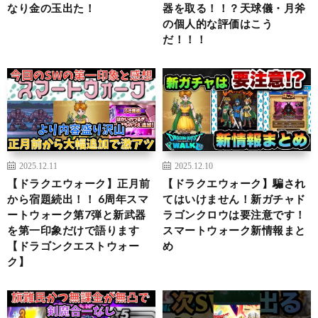
なり金の玉出た！
器を取る！！？天球儀・月斧
の個人的な評価はこう
だ！！！
2025.12.11
2025.12.10
【ドラクエウォーク】正月前
【ドラクエウォーク】騙され
から宿題続出！！ 6周年スマ
てはいけません！新ガチャド
ートウォーク第7弾と新武器
ラゴンクロウは要注意です！
を第一印象だけで語ります
スマートウォーク新情報まと
【ドラゴンクエストウォー
め
ク】