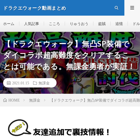
ドラクエウォーク動画まとめ
ホーム
人気記事
こころ
りゅうおう
盗賊
追憶
ドル
【ドラクエウォーク】無凸SP装備で
ダイコラボ超高難度をクリアするこ
とは可能である。無課金勇者が実証！
2021.01.15
無課金
無課金
【ドラクエウォーク】無凸SP装備でダイコラボ超高
HOME