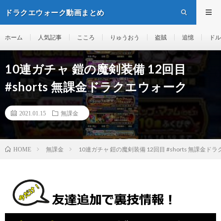
ドラクエウォーク動画まとめ
ホーム
人気記事
こころ
りゅうおう
盗賊
追憶
ドル
10連ガチャ 鎧の魔剣装備 12回目
#shorts 無課金ドラクエウォーク
2021.01.15
無課金
無課金
10連ガチャ 鎧の魔剣装備 12回目 #shorts 無課金ド
HOME