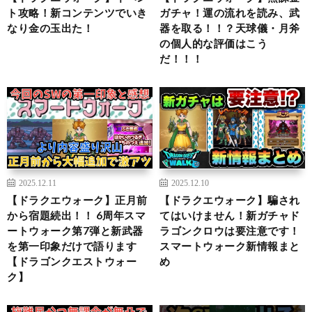
ト攻略！新コンテンツでいき
ガチャ！運の流れを読み、武
なり金の玉出た！
器を取る！！？天球儀・月斧
の個人的な評価はこう
だ！！！
2025.12.11
2025.12.10
【ドラクエウォーク】正月前
【ドラクエウォーク】騙され
から宿題続出！！ 6周年スマ
てはいけません！新ガチャド
ートウォーク第7弾と新武器
ラゴンクロウは要注意です！
を第一印象だけで語ります
スマートウォーク新情報まと
【ドラゴンクエストウォー
め
ク】