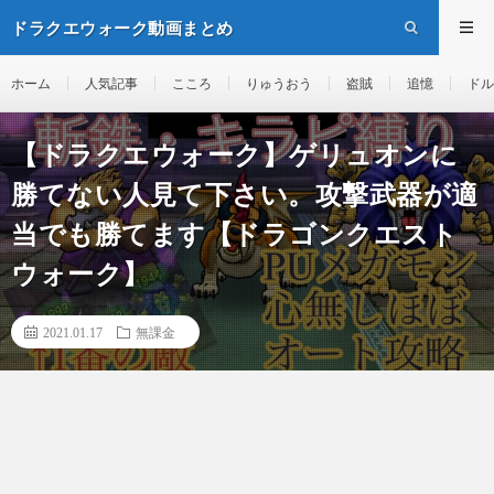
ドラクエウォーク動画まとめ
ホーム
人気記事
こころ
りゅうおう
盗賊
追憶
ドル
【ドラクエウォーク】ゲリュオンに
勝てない人見て下さい。攻撃武器が適
当でも勝てます【ドラゴンクエスト
ウォーク】
2021.01.17
無課金