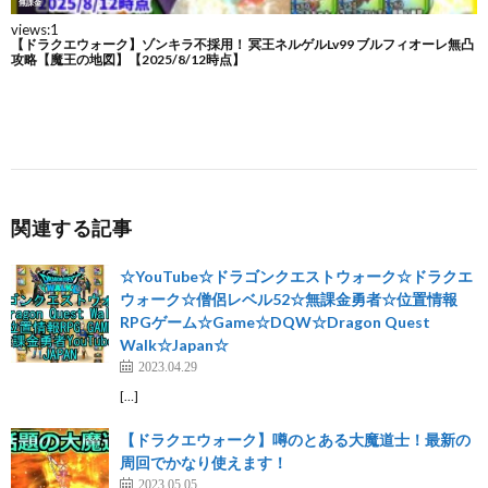
関連する記事
☆YouTube☆ドラゴンクエストウォーク☆ドラクエ
ウォーク☆僧侶レベル52☆無課金勇者☆位置情報
RPGゲーム☆Game☆DQW☆Dragon Quest
Walk☆Japan☆
2023.04.29
[…]
【ドラクエウォーク】噂のとある大魔道士！最新の
周回でかなり使えます！
2023.05.05