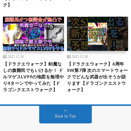
ク】
2025.12.10
2025.12.10
【ドラクエウォーク】剣魔な
【ドラクエウォーク】6周年
しの旗難民でもいけるか！ ド
SW第7弾 次のスマートウォー
ルマゲスLV99の地図を無理や
クでどんな武器が出そうか語
り4ターンでやってみた【ド
ります【ドラゴンクエストウ
ラゴンクエストウォーク】
ォーク】
Back to Top