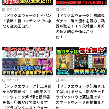
2025.12.11
2025.12.11
【ドラクエウォーク】イベン
【ドラクエウォーク】無課金
ト攻略！新コンテンツでいき
ガチャ！運の流れを読み、武
なり金の玉出た！
器を取る！！？天球儀・月斧
の個人的な評価はこう
だ！！！
2025.12.11
2025.12.10
【ドラクエウォーク】正月前
【ドラクエウォーク】騙され
から宿題続出！！ 6周年スマ
てはいけません！新ガチャド
ートウォーク第7弾と新武器
ラゴンクロウは要注意です！
を第一印象だけで語ります
スマートウォーク新情報まと
【ドラゴンクエストウォー
め