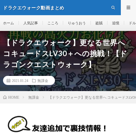
ドラクエウォーク動画まとめ
ホーム
人気記事
こころ
りゅうおう
盗賊
追憶
ドル
【ドラクエウォーク】更なる世界へ
コキュードスLV30＋への挑戦！【ド
ラゴンクエストウォーク】
2021.01.24
無課金
無課金
【ドラクエウォーク】更なる世界へ コキュードスLV
HOME