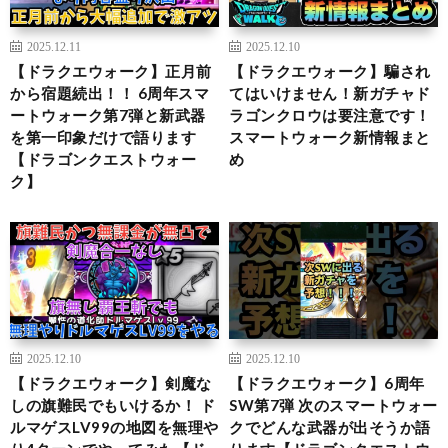
2025.12.11
2025.12.10
【ドラクエウォーク】正月前
【ドラクエウォーク】騙され
から宿題続出！！ 6周年スマ
てはいけません！新ガチャド
ートウォーク第7弾と新武器
ラゴンクロウは要注意です！
を第一印象だけで語ります
スマートウォーク新情報まと
【ドラゴンクエストウォー
め
ク】
2025.12.10
2025.12.10
【ドラクエウォーク】剣魔な
【ドラクエウォーク】6周年
しの旗難民でもいけるか！ ド
SW第7弾 次のスマートウォー
ルマゲスLV99の地図を無理や
クでどんな武器が出そうか語