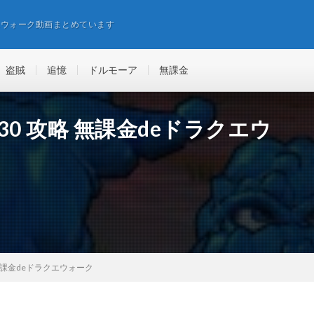
エウォーク動画まとめています
盗賊
追憶
ドルモーア
無課金
0 攻略 無課金deドラクエウ
無課金deドラクエウォーク