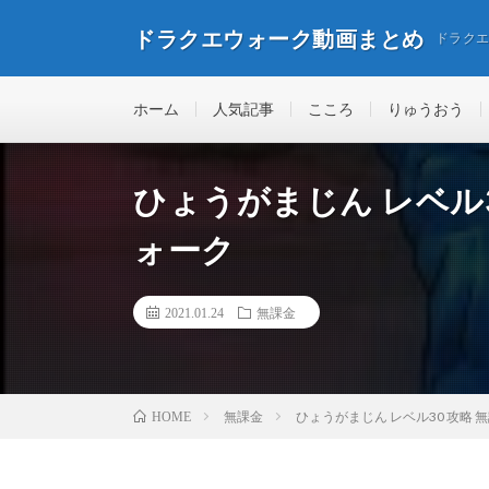
ドラクエウォーク動画まとめ
ドラク
ホーム
人気記事
こころ
りゅうおう
ひょうがまじん レベル3
ォーク
2021.01.24
無課金
無課金
ひょうがまじん レベル30 攻略 
HOME