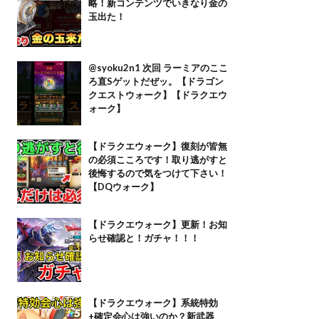
略！新コンテンツでいきなり金の
玉出た！
@syoku2n1 次回 ラーミアのここ
ろ直Sゲットだぜッ。【ドラゴン
クエストウォーク】【ドラクエウ
ォーク】
【ドラクエウォーク】復刻が皆無
の必須こころです！取り逃がすと
後悔するので気をつけて下さい！
【DQウォーク】
【ドラクエウォーク】更新！お知
らせ確認と！ガチャ！！！
【ドラクエウォーク】系統特効
+確定会心は強いのか？新武器