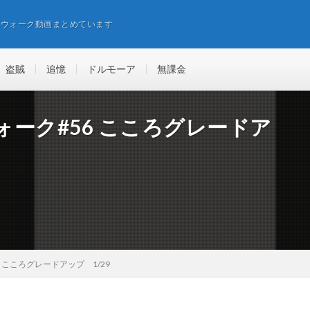
エウォーク動画まとめています
盗賊
追憶
ドルモーア
無課金
ーク#56 こころグレードア
 こころグレードアップ 1/29