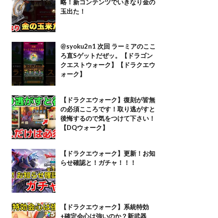
略！新コンテンツでいきなり金の
玉出た！
@syoku2n1 次回 ラーミアのここ
ろ直Sゲットだぜッ。【ドラゴン
クエストウォーク】【ドラクエウ
ォーク】
【ドラクエウォーク】復刻が皆無
の必須こころです！取り逃がすと
後悔するので気をつけて下さい！
【DQウォーク】
【ドラクエウォーク】更新！お知
らせ確認と！ガチャ！！！
【ドラクエウォーク】系統特効
+確定会心は強いのか？新武器