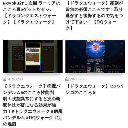
@syoku2n1 次回 ラーミアの
【ドラクエウォーク】復刻が
こころ直Sゲットだぜッ。
皆無の必須こころです！取り
【ドラゴンクエストウォー
逃がすと後悔するので気をつ
ク】【ドラクエウォーク】
けて下さい！【DQウォー
ク】
2025.12.11
2025.12.11
【ドラクエウォーク】病魔パ
【ドラクエウォーク】ヒババ
ンデルムSのこころ性能判
ンゴのこころＳ
明！状態異常にすると次の斬
撃体技が倍になる効果が強
力！#ドラクエウォーク #病魔
パンデルム #DQウォーク #宝
の地図