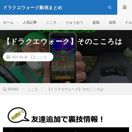
ドラクエウォーク動画まとめ
ホーム
人気記事
こころ
りゅうおう
盗賊
追憶
ドル
【ドラクエウォーク】そのこころは
2021.04.30
こころ
こころ
【ドラクエウォーク】そのこころは
HOME