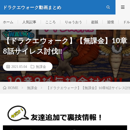
ドラクエウォーク動画まとめ
ホーム
人気記事
こころ
りゅうおう
盗賊
追憶
ドル
【ドラクエウォーク】【無課金】10章
8話サイレス討伐‼️
2021.05.04
無課金
無課金
【ドラクエウォーク】【無課金】10章8話サイレス討伐
HOME