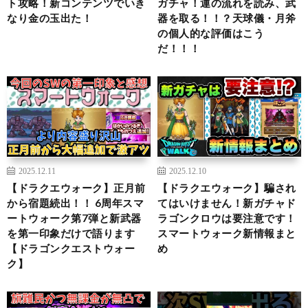
ト攻略！新コンテンツでいき
ガチャ！運の流れを読み、武
なり金の玉出た！
器を取る！！？天球儀・月斧
の個人的な評価はこう
だ！！！
2025.12.11
2025.12.10
【ドラクエウォーク】正月前
【ドラクエウォーク】騙され
から宿題続出！！ 6周年スマ
てはいけません！新ガチャド
ートウォーク第7弾と新武器
ラゴンクロウは要注意です！
を第一印象だけで語ります
スマートウォーク新情報まと
【ドラゴンクエストウォー
め
ク】