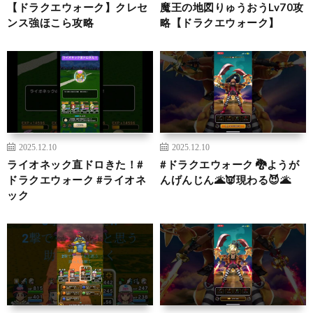
【ドラクエウォーク】クレセ
魔王の地図りゅうおうLv70攻
ンス強ほこら攻略
略【ドラクエウォーク】
2025.12.10
2025.12.10
ライオネック直ドロきた！#
#ドラクエウォーク 🐉ようが
ドラクエウォーク #ライオネ
んげんじん🌋👿現わる😈🌋
ック