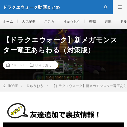
ドラクエウォーク動画まとめ
ホーム
人気記事
こころ
りゅうおう
盗賊
追憶
ドル
【ドラクエウォーク】新メガモンス
ター竜王あらわる（対策版）
2021.05.13
りゅうおう
りゅうおう
【ドラクエウォーク】新メガモンスター竜王あら
HOME