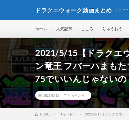
ドラクエウォーク動画まとめ
ドラク
ホーム
人気記事
こころ
りゅうおう
2021/5/15【ドラ
ン竜王 フバーハまもた
75でいいんじゃないの
2021.05.15
りゅうおう
りゅうおう
2021/5/15【ドラクエ
HOME