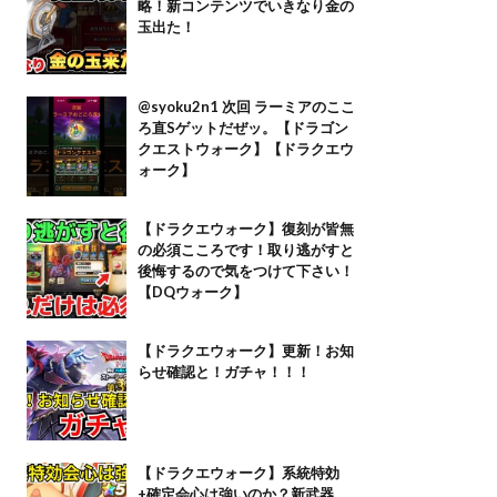
略！新コンテンツでいきなり金の
玉出た！
@syoku2n1 次回 ラーミアのここ
ろ直Sゲットだぜッ。【ドラゴン
クエストウォーク】【ドラクエウ
ォーク】
【ドラクエウォーク】復刻が皆無
の必須こころです！取り逃がすと
後悔するので気をつけて下さい！
【DQウォーク】
【ドラクエウォーク】更新！お知
らせ確認と！ガチャ！！！
【ドラクエウォーク】系統特効
+確定会心は強いのか？新武器