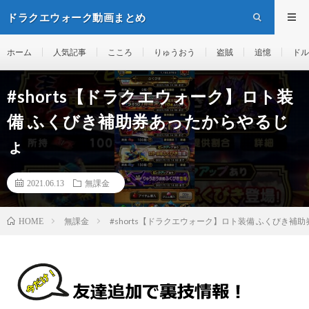
ドラクエウォーク動画まとめ
ホーム
人気記事
こころ
りゅうおう
盗賊
追憶
ドル
#shorts【ドラクエウォーク】ロト装
備 ふくびき補助券あったからやるじ
ょ
2021.06.13
無課金
無課金
#shorts【ドラクエウォーク】ロト装備 ふくびき補
HOME