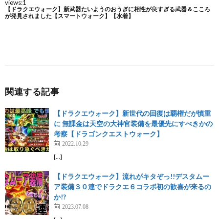
関連する記事
【ドラクエウォーク】新世代の回復は覇権だが慎重
に 無課金は天空の大神官装備を最優先にすべきかの
考察【ドラゴンクエストウォーク】
2022.10.29
[…]
【ドラクエウォーク】流れがキタぞっ!!デスタムー
ア装備３０連でドラクエ６コラボ初の歓喜が来るの
か!?
2023.07.08