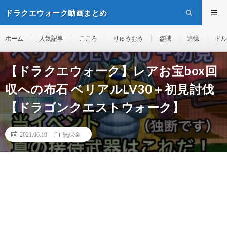
ドラクエウォーク動画まとめ
ホーム
人気記事
こころ
りゅうおう
盗賊
追憶
ドル
【ドラクエウォーク】レアお宝box回
収への布石 ベリアルLV30＋初見討伐
【ドラゴンクエストウォーク】
2021.06.19
無課金