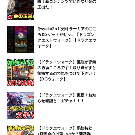
略！新コンテンツでいきなり金の
玉出た！
@syoku2n1 次回 ラーミアのここ
ろ直Sゲットだぜッ。【ドラゴン
クエストウォーク】【ドラクエウ
ォーク】
【ドラクエウォーク】復刻が皆無
の必須こころです！取り逃がすと
後悔するので気をつけて下さい！
【DQウォーク】
【ドラクエウォーク】更新！お知
らせ確認と！ガチャ！！！
【ドラクエウォーク】系統特効
+確定会心は強いのか？新武器