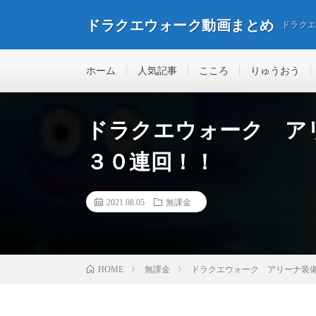
ドラクエウォーク動画まとめ
ドラク
ホーム
人気記事
こころ
りゅうおう
ドラクエウォーク ア
３０連回！！
2021.08.05
無課金
無課金
ドラクエウォーク アリーナ装
HOME