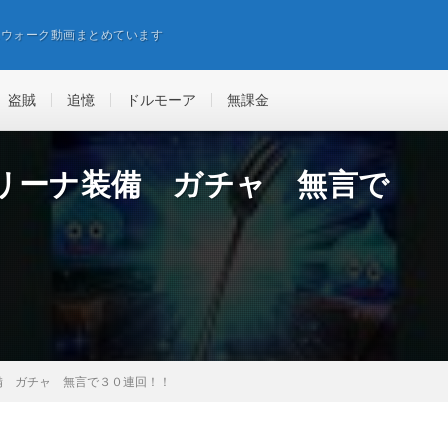
エウォーク動画まとめています
盗賊
追憶
ドルモーア
無課金
リーナ装備 ガチャ 無言で
備 ガチャ 無言で３０連回！！