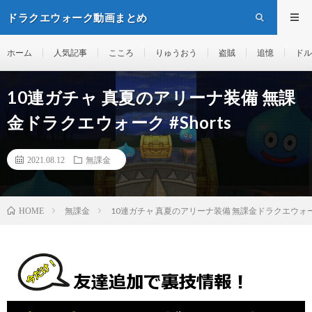
ドラクエウォーク動画まとめ
ホーム
人気記事
こころ
りゅうおう
盗賊
追憶
ドル
10連ガチャ 真夏のアリーナ装備 無課
金ドラクエウォーク #Shorts
2021.08.12
無課金
無課金
10連ガチャ 真夏のアリーナ装備 無課金ドラクエウォーク 
HOME