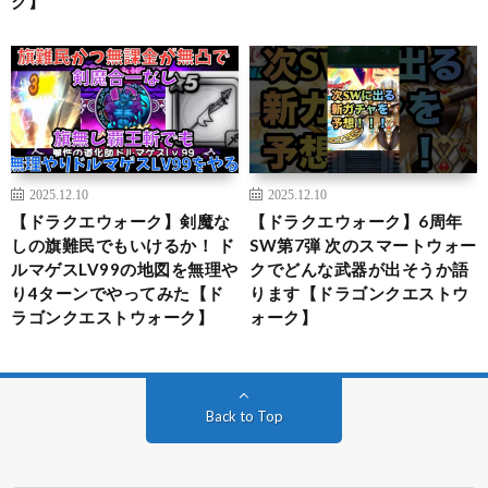
ク】
2025.12.10
2025.12.10
【ドラクエウォーク】剣魔な
【ドラクエウォーク】6周年
しの旗難民でもいけるか！ ド
SW第7弾 次のスマートウォー
ルマゲスLV99の地図を無理や
クでどんな武器が出そうか語
り4ターンでやってみた【ド
ります【ドラゴンクエストウ
ラゴンクエストウォーク】
ォーク】
Back to Top