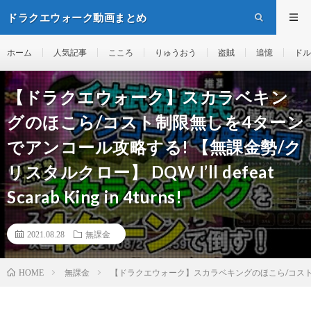
ドラクエウォーク動画まとめ
ホーム
人気記事
こころ
りゅうおう
盗賊
追憶
ドル
【ドラクエウォーク】スカラベキン
グのほこら/コスト制限無しを4ターン
でアンコール攻略する! 【無課金勢/ク
リスタルクロー】 DQW I’ll defeat
Scarab King in 4turns!
2021.08.28
無課金
無課金
【ドラクエウォーク】スカラベキングのほこら/コスト制限無しを4タ
HOME