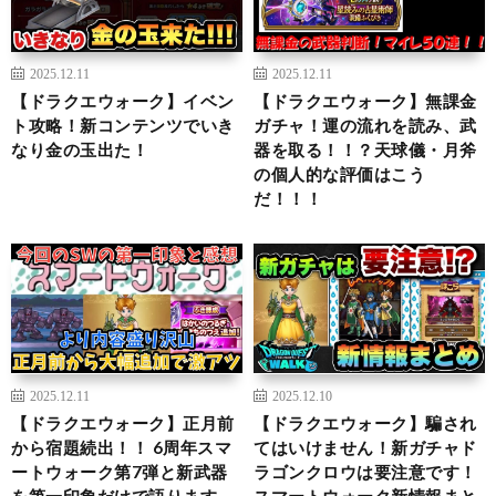
2025.12.11
2025.12.11
【ドラクエウォーク】イベン
【ドラクエウォーク】無課金
ト攻略！新コンテンツでいき
ガチャ！運の流れを読み、武
なり金の玉出た！
器を取る！！？天球儀・月斧
の個人的な評価はこう
だ！！！
2025.12.11
2025.12.10
【ドラクエウォーク】正月前
【ドラクエウォーク】騙され
から宿題続出！！ 6周年スマ
てはいけません！新ガチャド
ートウォーク第7弾と新武器
ラゴンクロウは要注意です！
を第一印象だけで語ります
スマートウォーク新情報まと