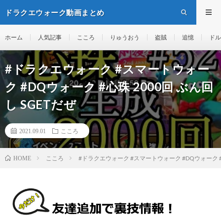
ドラクエウォーク動画まとめ
ホーム
人気記事
こころ
りゅうおう
盗賊
追憶
ドル
#ドラクエウォーク #スマートウォー
ク #DQウォーク #心珠 2000回 ぶん回
し SGETだぜ
2021.09.01
こころ
こころ
#ドラクエウォーク #スマートウォーク #DQウォーク #心
HOME