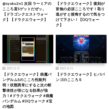
@syoku2n1 次回 ラーミアの
【ドラクエウォーク】復刻が
こころ直Sゲットだぜッ。
皆無の必須こころです！取り
【ドラゴンクエストウォー
逃がすと後悔するので気をつ
ク】【ドラクエウォーク】
けて下さい！【DQウォー
ク】
2025.12.11
2025.12.11
【ドラクエウォーク】病魔パ
【ドラクエウォーク】ヒババ
ンデルムSのこころ性能判
ンゴのこころＳ
明！状態異常にすると次の斬
撃体技が倍になる効果が強
力！#ドラクエウォーク #病魔
パンデルム #DQウォーク #宝
の地図