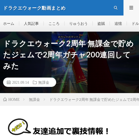
ドラクエウォーク動画まとめ
ホーム
人気記事
こころ
りゅうおう
盗賊
追憶
ドル
ドラクエウォーク2周年 無課金で貯め
たジェムで2周年ガチャ200連回して
みた
2021.09.14
無課金
無課金
ドラクエウォーク2周年 無課金で貯めたジェムで2周年
HOME