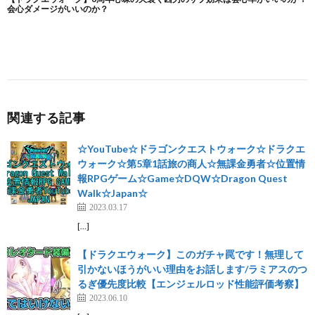
関連する記事
☆YouTube☆ドラゴンクエストウォーク☆ドラクエ
ウォーク☆第5章1話旅の商人☆無課金勇者☆位置情
報RPGゲーム☆Game☆DQW☆Dragon Quest
Walk☆Japan☆
2023.03.17
[…]
【ドラクエウォーク】このガチャ罠です！無理して
引かないほうがいい理由をお話します/ラミアスのつ
るぎ優先度比較【エンジェルロッド性能評価考察】
2023.06.10