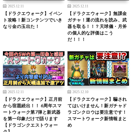
2025.12.11
2025.12.11
【ドラクエウォーク】イベン
【ドラクエウォーク】無課金
ト攻略！新コンテンツでいき
ガチャ！運の流れを読み、武
なり金の玉出た！
器を取る！！？天球儀・月斧
の個人的な評価はこう
だ！！！
2025.12.11
2025.12.10
【ドラクエウォーク】正月前
【ドラクエウォーク】騙され
から宿題続出！！ 6周年スマ
てはいけません！新ガチャド
ートウォーク第7弾と新武器
ラゴンクロウは要注意です！
を第一印象だけで語ります
スマートウォーク新情報まと
【ドラゴンクエストウォー
め
ク】